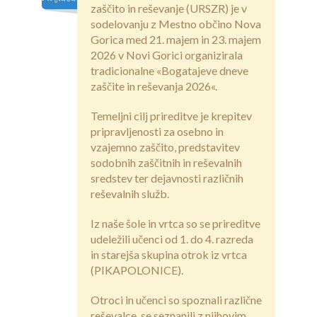
Galerija
zaščito in reševanje (URSZR) je v
sodelovanju z Mestno občino Nova
Povezave
Gorica med 21. majem in 23. majem
2026 v Novi Gorici organizirala
tradicionalne «Bogatajeve dneve
zaščite in reševanja 2026«.
Temeljni cilj prireditve je krepitev
pripravljenosti za osebno in
vzajemno zaščito, predstavitev
sodobnih zaščitnih in reševalnih
sredstev ter dejavnosti različnih
reševalnih služb.
Iz naše šole in vrtca so se prireditve
udeležili učenci od 1. do 4. razreda
in starejša skupina otrok iz vrtca
(PIKAPOLONICE).
Otroci in učenci so spoznali različne
reševalce, se seznanili z njihovim