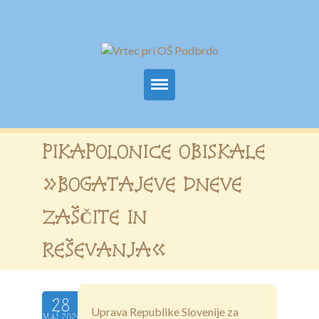
Domov
PIKAPOLONICE OBISKALE
Osnovni podatki
»BOGATAJEVE DNEVE
Za starše
ZAŠČITE IN
Obrazci
REŠEVANJA«
Prehrana
Programi
28
Uprava Republike Slovenije za
Maj.2026