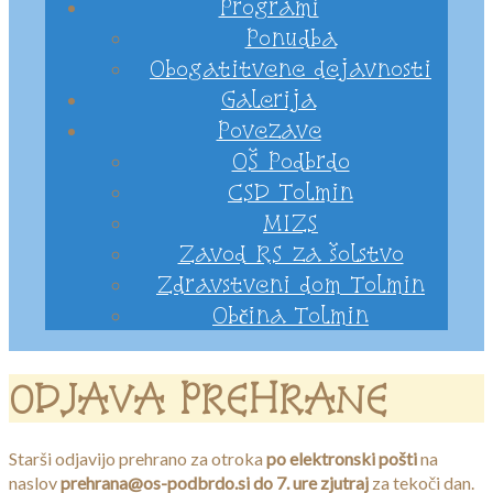
Programi
Ponudba
Obogatitvene dejavnosti
Galerija
Povezave
OŠ Podbrdo
CSD Tolmin
MIZS
Zavod RS za šolstvo
Zdravstveni dom Tolmin
Občina Tolmin
ODJAVA PREHRANE
Starši odjavijo prehrano za otroka
po elektronski pošti
na
naslov
prehrana@os-podbrdo.si
do 7. ure zjutraj
za tekoči dan.