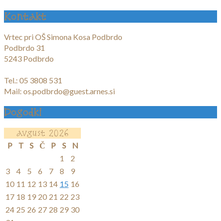
Kontakt
Vrtec pri OŠ Simona Kosa Podbrdo
Podbrdo 31
5243 Podbrdo
Tel.: 05 3808 531
Mail: os.podbrdo@guest.arnes.si
Dogodki
avgust 2026
P
T
S
Č
P
S
N
1
2
3
4
5
6
7
8
9
10
11
12
13
14
15
16
17
18
19
20
21
22
23
24
25
26
27
28
29
30