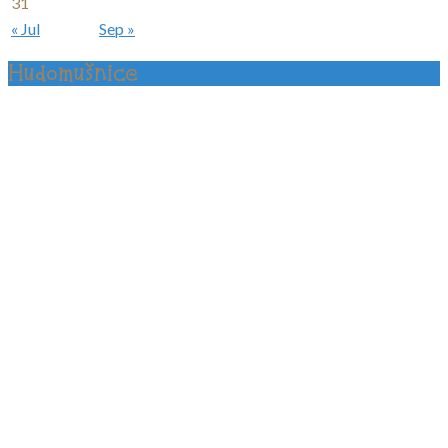
31
« Jul
Sep »
Hudomušnice