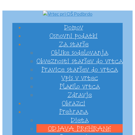
Domov
Osnovni podatki
Za starše
Oblike sodelovanja
Obveznosti staršev do vrtca
Pravice staršev do vrtca
Vpis v vrtec
Plačilo vrtca
Zdravje
Obrazci
Prehrana
Dieta
ODJAVA PREHRANE