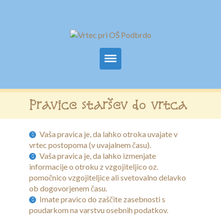
Domov
Pravice staršev do vrtca
Osnovni podatki
Vaša pravica je, da lahko otroka uvajate v
Za starše
vrtec postopoma (v uvajalnem času).
Vaša pravica je, da lahko izmenjate
Obrazci
informacije o otroku z vzgojiteljico oz.
pomočnico vzgojiteljice ali svetovalno delavko
Prehrana
ob dogovorjenem času.
Imate pravico do zaščite zasebnosti s
Programi
poudarkom na varstvu osebnih podatkov.