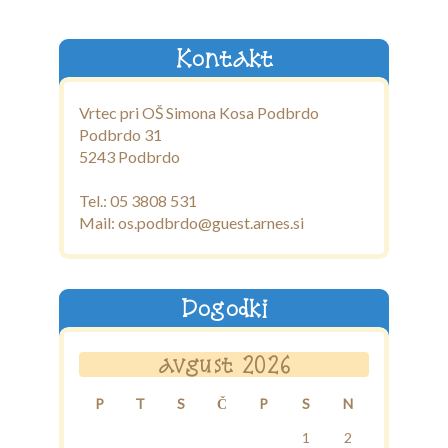
Galerija
Povezave
Kontakt
Vrtec pri OŠ Simona Kosa Podbrdo
Podbrdo 31
5243 Podbrdo
Tel.: 05 3808 531
Mail: os.podbrdo@guest.arnes.si
Dogodki
avgust 2026
P
T
S
Č
P
S
N
1
2