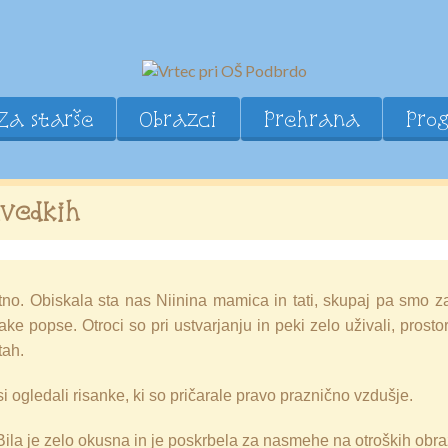
Za starše
Obrazci
Prehrana
Pro
vedkih
tno. Obiskala sta nas Niinina mamica in tati, skupaj pa smo za
cake popse. Otroci so pri ustvarjanju in peki zelo uživali, prosto
tah.
si ogledali risanke, ki so pričarale pravo praznično vzdušje.
 Bila je zelo okusna in je poskrbela za nasmehe na otroških obra