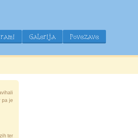
grami
Galerija
Povezave
vihali
r pa je
zih ter