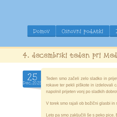
Domov
Osnovni podatki
4. decembrski teden pri Med
25
Teden smo začeli zelo sladko in prije
Dec.2025
rokave ter pekli piškote in izdelovali 
napolnil prijeten vonj po sladkih dobro
V torek smo rajali ob božični glasbi in 
Leto pa smo zaključili še s peko pice.