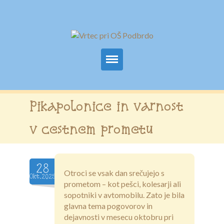
Domov
Pikapolonice in varnost
Osnovni podatki
v cestnem prometu
Za starše
Obrazci
28
Otroci se vsak dan srečujejo s
Okt.2025
Prehrana
prometom – kot pešci, kolesarji ali
sopotniki v avtomobilu. Zato je bila
Programi
glavna tema pogovorov in
dejavnosti v mesecu oktobru pri