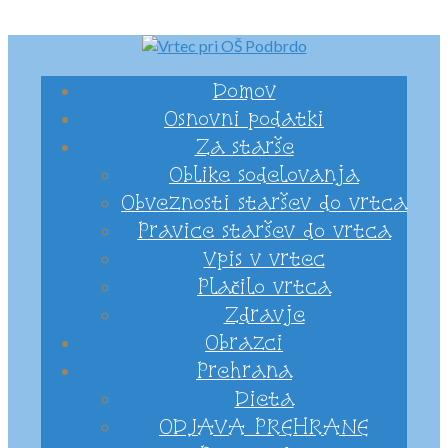
Domov
Osnovni podatki
Za starše
Oblike sodelovanja
Obveznosti staršev do vrtca
Pravice staršev do vrtca
Vpis v vrtec
Plačilo vrtca
Zdravje
Obrazci
Prehrana
Dieta
ODJAVA PREHRANE