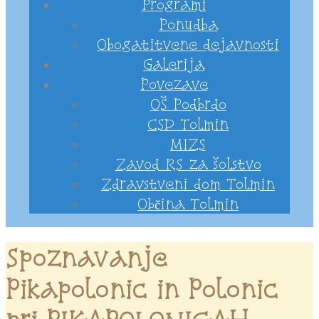
Programi
Ponudba
Obogatitvene dejavnosti
Galerija
Povezave
OŠ Podbrdo
CSD Tolmin
MIZS
Zavod RS za šolstvo
Zdravstveni dom Tolmin
Občina Tolmin
Spoznavanje
Pikapolonic in Polonic