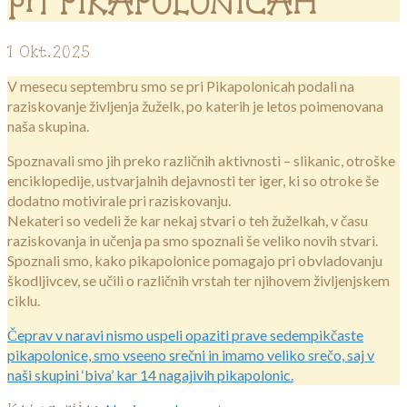
pri PIKAPOLONICAH
1
Okt.2025
V mesecu septembru smo se pri Pikapolonicah podali na
raziskovanje življenja žuželk, po katerih je letos poimenovana
naša skupina.
Spoznavali smo jih preko različnih aktivnosti – slikanic, otroške
enciklopedije, ustvarjalnih dejavnosti ter iger, ki so otroke še
dodatno motivirale pri raziskovanju.
Nekateri so vedeli že kar nekaj stvari o teh žuželkah, v času
raziskovanja in učenja pa smo spoznali še veliko novih stvari.
Spoznali smo, kako pikapolonice pomagajo pri obvladovanju
škodljivcev, se učili o različnih vrstah ter njihovem življenjskem
ciklu.
Čeprav v naravi nismo uspeli opaziti prave sedempikčaste
pikapolonice, smo vseeno srečni in imamo veliko srečo, saj v
naši skupini ‘biva’ kar 14 nagajivih pikapolonic.